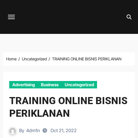
Skip
to
content
Home
Uncategorized
TRAINING ONLINE BISNIS PERIKLANAN
Advertising
Business
Uncategorized
TRAINING ONLINE BISNIS
PERIKLANAN
By
4dm1n
Oct 21, 2022