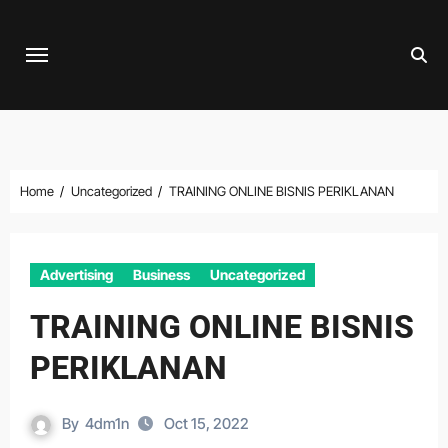
Skip
to
content
Home
Uncategorized
TRAINING ONLINE BISNIS PERIKLANAN
Advertising
Business
Uncategorized
TRAINING ONLINE BISNIS
PERIKLANAN
By
4dm1n
Oct 15, 2022