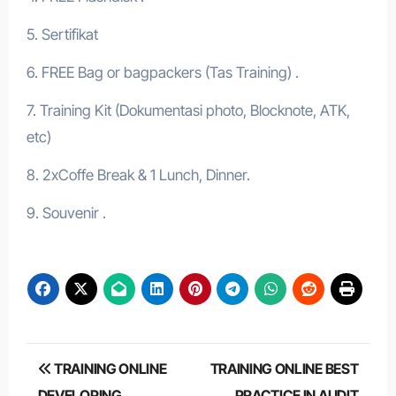
5. Sertifikat
6. FREE Bag or bagpackers (Tas Training) .
7. Training Kit (Dokumentasi photo, Blocknote, ATK,
etc)
8. 2xCoffe Break & 1 Lunch, Dinner.
9. Souvenir .
Post
TRAINING ONLINE
TRAINING ONLINE BEST
navigation
DEVELOPING
PRACTICE IN AUDIT