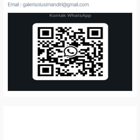
Email : galerisolusimandiri@gmail.com