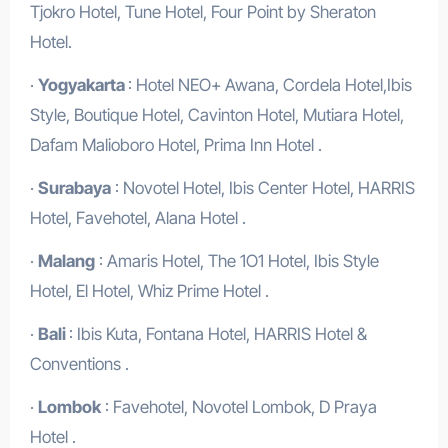
Tjokro Hotel, Tune Hotel, Four Point by Sheraton
Hotel.
·
Yogyakarta
: Hotel NEO+ Awana, Cordela Hotel,Ibis
Style, Boutique Hotel, Cavinton Hotel, Mutiara Hotel,
Dafam Malioboro Hotel, Prima Inn Hotel .
·
Surabaya
: Novotel Hotel, Ibis Center Hotel, HARRIS
Hotel, Favehotel, Alana Hotel .
·
Malang
: Amaris Hotel, The 1O1 Hotel, Ibis Style
Hotel, El Hotel, Whiz Prime Hotel .
·
Bali
: Ibis Kuta, Fontana Hotel, HARRIS Hotel &
Conventions .
·
Lombok
: Favehotel, Novotel Lombok, D Praya
Hotel .