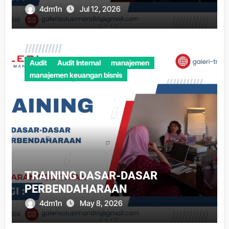
4dm1n
Jul 12, 2026
Audit
Audit Internal
manajemen
manajemen keuangan bisnis
TRAINING DASAR-DASAR
PERBENDAHARAAN
4dm1n
May 8, 2026