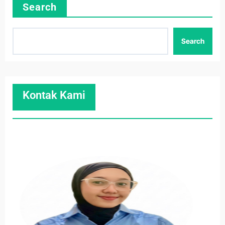
Search
Search
Kontak Kami