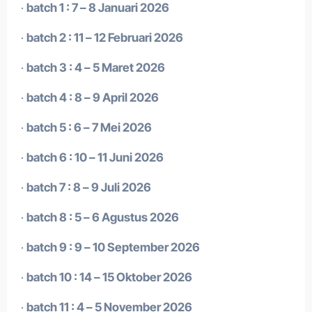
·
batch 1 : 7 – 8 Januari 2026
·
batch 2 : 11 – 12 Februari 2026
·
batch 3 : 4 – 5 Maret 2026
·
batch 4 : 8 – 9 April 2026
·
batch 5 : 6 – 7 Mei 2026
·
batch 6 : 10 – 11 Juni 2026
·
batch 7 : 8 – 9 Juli 2026
·
batch 8 : 5 – 6 Agustus 2026
·
batch 9 : 9 – 10 September 2026
·
batch 10 : 14 – 15 Oktober 2026
·
batch 11 : 4 – 5 November 2026