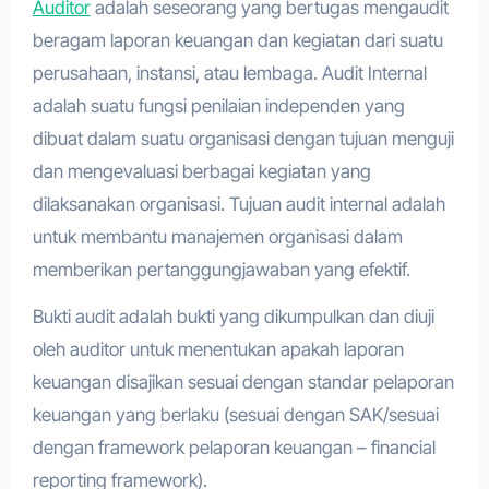
Auditor
adalah seseorang yang bertugas mengaudit
beragam laporan keuangan dan kegiatan dari suatu
perusahaan, instansi, atau lembaga. Audit Internal
adalah suatu fungsi penilaian independen yang
dibuat dalam suatu organisasi dengan tujuan menguji
dan mengevaluasi berbagai kegiatan yang
dilaksanakan organisasi. Tujuan audit internal adalah
untuk membantu manajemen organisasi dalam
memberikan pertanggungjawaban yang efektif.
Bukti audit adalah bukti yang dikumpulkan dan diuji
oleh auditor untuk menentukan apakah laporan
keuangan disajikan sesuai dengan standar pelaporan
keuangan yang berlaku (sesuai dengan SAK/sesuai
dengan framework pelaporan keuangan – financial
reporting framework).