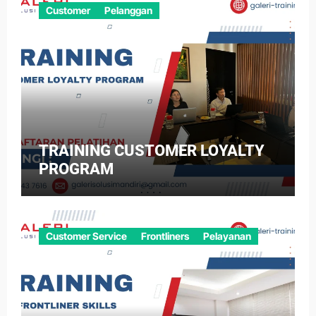
Customer
Pelanggan
TRAINING CUSTOMER LOYALTY
PROGRAM
Customer Service
Frontliners
Pelayanan