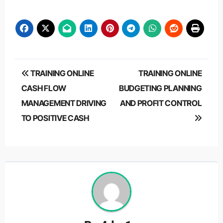
Post
TRAINING ONLINE
TRAINING ONLINE
navigation
CASH FLOW
BUDGETING PLANNING
MANAGEMENT DRIVING
AND PROFIT CONTROL
TO POSITIVE CASH