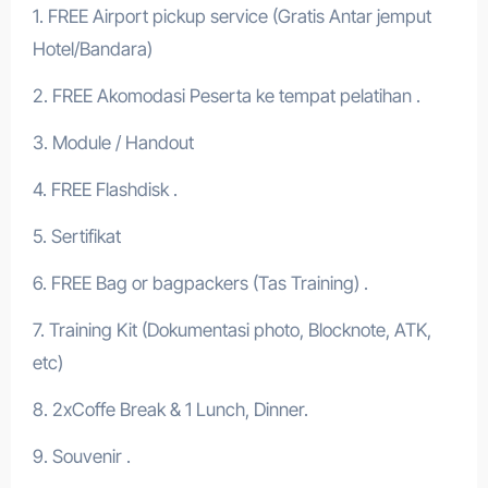
1. FREE Airport pickup service (Gratis Antar jemput
Hotel/Bandara)
2. FREE Akomodasi Peserta ke tempat pelatihan .
3. Module / Handout
4. FREE Flashdisk .
5. Sertifikat
6. FREE Bag or bagpackers (Tas Training) .
7. Training Kit (Dokumentasi photo, Blocknote, ATK,
etc)
8. 2xCoffe Break & 1 Lunch, Dinner.
9. Souvenir .