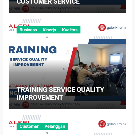
CUSTOMER SERVICE
Business
Kinerja
Kualitas
TRAINING SERVICE QUALITY
IMPROVEMENT
Customer
Pelanggan