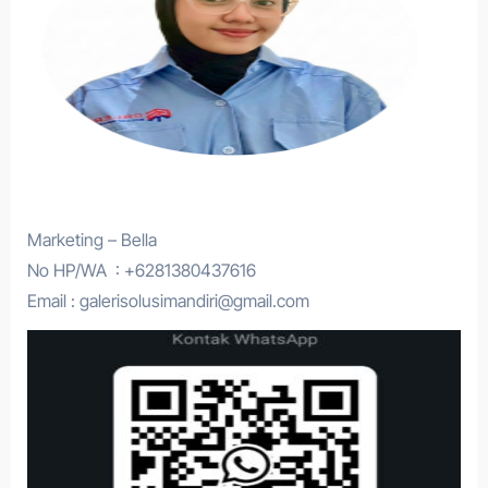
Marketing – Bella
No HP/WA : +6281380437616
Email : galerisolusimandiri@gmail.com