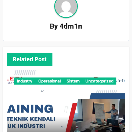
By
4dm1n
Related Post
Industry
Operasional
Sistem
Uncategorized