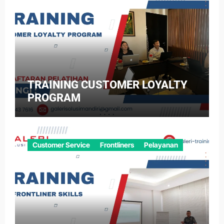
TRAINING CUSTOMER LOYALTY
PROGRAM
Customer Service
Frontliners
Pelayanan