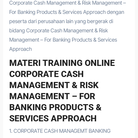
Corporate Cash Management & Risk Management –
For Banking Products & Services Approach dengan
peserta dari perusahaan lain yang bergerak di
bidang Corporate Cash Management & Risk
Management – For Banking Products & Services
Approach
MATERI TRAINING ONLINE
CORPORATE CASH
MANAGEMENT & RISK
MANAGEMENT – FOR
BANKING PRODUCTS &
SERVICES APPROACH
1. CORPORATE CASH MANAGEMT BANKING