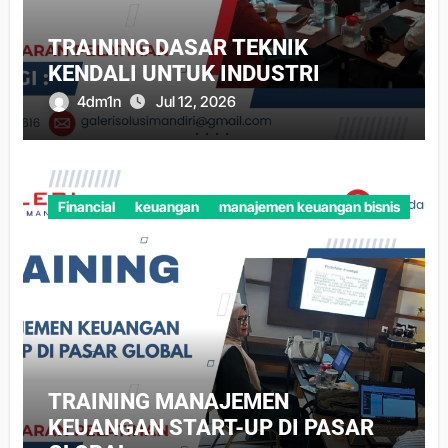
TRAINING DASAR TEKNIK
KENDALI UNTUK INDUSTRI
4dm1n
Jul 12, 2026
Financial
keuangan
manajemen keuangan bisnis
TRAINING MANAJEMEN
KEUANGAN START-UP DI PASAR