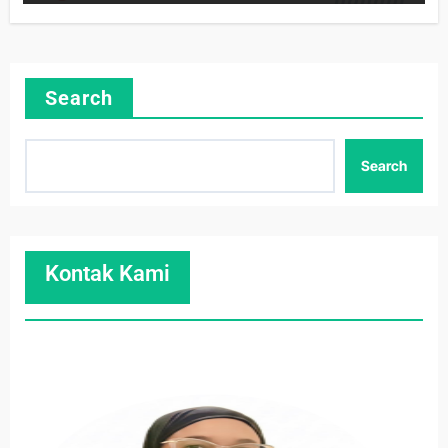
Search
Search
Kontak Kami