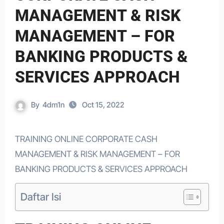
MANAGEMENT & RISK
MANAGEMENT – FOR
BANKING PRODUCTS &
SERVICES APPROACH
By
4dm1n
Oct 15, 2022
TRAINING ONLINE CORPORATE CASH
MANAGEMENT & RISK MANAGEMENT – FOR
BANKING PRODUCTS & SERVICES APPROACH
Daftar Isi