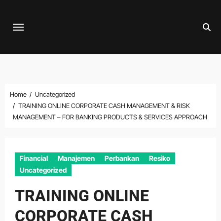
Skip
to
content
Home
Uncategorized
TRAINING ONLINE CORPORATE CASH MANAGEMENT & RISK
MANAGEMENT – FOR BANKING PRODUCTS & SERVICES APPROACH
Financial
Manajemen
Perbankan
Resiko
Uncategorized
TRAINING ONLINE
CORPORATE CASH