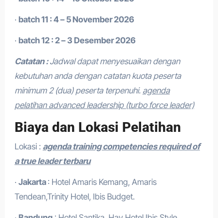
·
batch 11 : 4 – 5 November 2026
·
batch 12 : 2 – 3 Desember 2026
Catatan :
Jadwal dapat menyesuaikan dengan
kebutuhan anda dengan catatan kuota peserta
minimum 2 (dua) peserta terpenuhi.
agenda
pelatihan advanced leadership (turbo force leader)
Biaya dan Lokasi Pelatihan
Lokasi :
agenda training competencies required of
a true leader terbaru
·
Jakarta
: Hotel Amaris Kemang, Amaris
Tendean,Trinity Hotel, Ibis Budget.
·
Bandung
: Hotel Santika, Hay Hotel,Ibis Style,