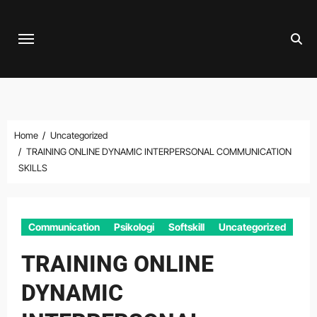
Skip
to
content
Home
Uncategorized
TRAINING ONLINE DYNAMIC INTERPERSONAL COMMUNICATION
SKILLS
Communication
Psikologi
Softskill
Uncategorized
TRAINING ONLINE
DYNAMIC