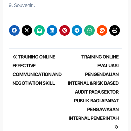
9. Souvenir .
Post
TRAINING ONLINE
TRAINING ONLINE
navigation
EFFECTIVE
EVALUASI
COMMUNICATION AND
PENGENDALIAN
NEGOTIATION SKILL
INTERNAL & RISK BASED
AUDIT PADA SEKTOR
PUBLIK BAGI APARAT
PENGAWASAN
INTERNAL PEMERINTAH