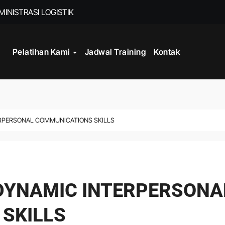
INISTRASI LOGISTIK
Pelatihan Kami
Jadwal Training
Kontak
WORK
CORD MANAGEMENT COMPLIANCE
L AND RECORDS MANAGEMENT
ITALISASI ARSIP
ERPERSONAL COMMUNICATIONS SKILLS
ATA PROCESSING
DAN DOKUMEN PERUSAHAAN
 DYNAMIC INTERPERSONA
STRATEGY
SKILLS