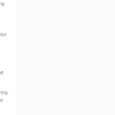
ing
ktur
ff
ning.
at