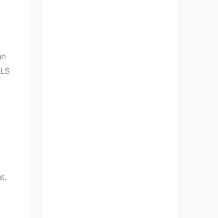
an
LLS
t.