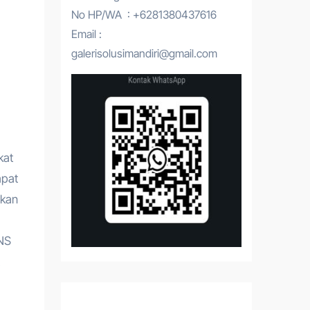
No HP/WA : +6281380437616
Email :
galerisolusimandiri@gmail.com
kat
apat
kan
NS