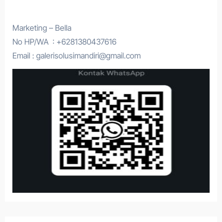
Marketing – Bella
No HP/WA : +6281380437616
Email : galerisolusimandiri@gmail.com