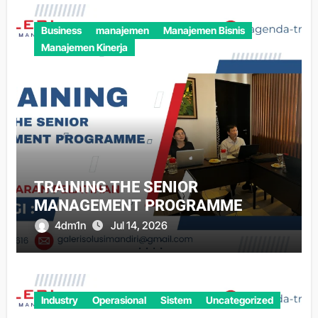
Business
manajemen
Manajemen Bisnis
Manajemen Kinerja
TRAINING THE SENIOR
MANAGEMENT PROGRAMME
4dm1n
Jul 14, 2026
Industry
Operasional
Sistem
Uncategorized