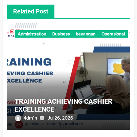
Related Post
Administration
Business
keuangan
Operasional
TRAINING ACHIEVING CASHIER
EXCELLENCE
4dm1n
Jul 26, 2026