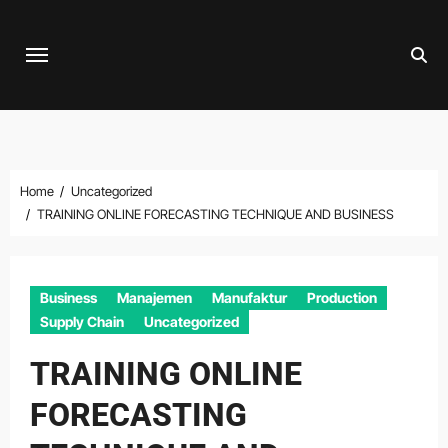
Skip
to
content
Home
Uncategorized
TRAINING ONLINE FORECASTING TECHNIQUE AND BUSINESS
Business
Manajemen
Manufaktur
Production
Supply Chain
Uncategorized
TRAINING ONLINE
FORECASTING