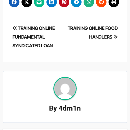
Post
TRAINING ONLINE
TRAINING ONLINE FOOD
navigation
FUNDAMENTAL
HANDLERS
SYNDICATED LOAN
By
4dm1n