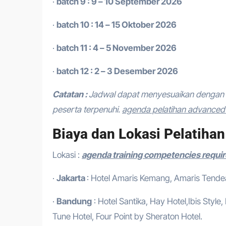
·
batch 9 : 9 – 10 September 2026
·
batch 10 : 14 – 15 Oktober 2026
·
batch 11 : 4 – 5 November 2026
·
batch 12 : 2 – 3 Desember 2026
Catatan :
Jadwal dapat menyesuaikan dengan 
peserta terpenuhi.
agenda pelatihan advanced l
Biaya dan Lokasi Pelatihan
Lokasi :
agenda training competencies require
·
Jakarta
: Hotel Amaris Kemang, Amaris Tendean
·
Bandung
: Hotel Santika, Hay Hotel,Ibis Style
Tune Hotel, Four Point by Sheraton Hotel.