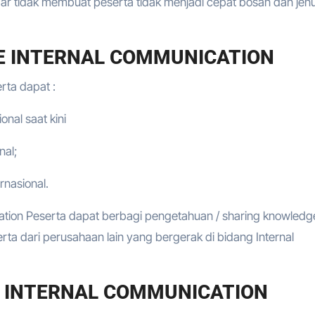
r tidak membuat peserta tidak menjadi cepat bosan dan jen
E INTERNAL COMMUNICATION
erta dapat :
nal saat kini
nal;
rnasional.
ation Peserta dapat berbagi pengetahuan / sharing knowledg
a dari perusahaan lain yang bergerak di bidang Internal
E INTERNAL COMMUNICATION