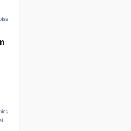
bisa
om
ning.
at