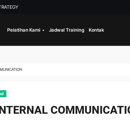
STRATEGY
INISTRASI LOGISTIK
Pelatihan Kami
Jadwal Training
Kontak
WORK
CORD MANAGEMENT COMPLIANCE
L AND RECORDS MANAGEMENT
MMUNICATION
ITALISASI ARSIP
ATA PROCESSING
ed
 INTERNAL COMMUNICATI