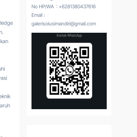
No HP/WA : +6281380437616
Email :
wledge
galerisolusimandiri@gmail.com
n.
akan
uhi
asi
eknik
aruh