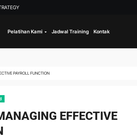
STRATEGY
INISTRASI LOGISTIK
Pelatihan Kami
Jadwal Training
Kontak
WORK
CORD MANAGEMENT COMPLIANCE
L AND RECORDS MANAGEMENT
ECTIVE PAYROLL FUNCTION
ITALISASI ARSIP
ATA PROCESSING
d
MANAGING EFFECTIVE
N