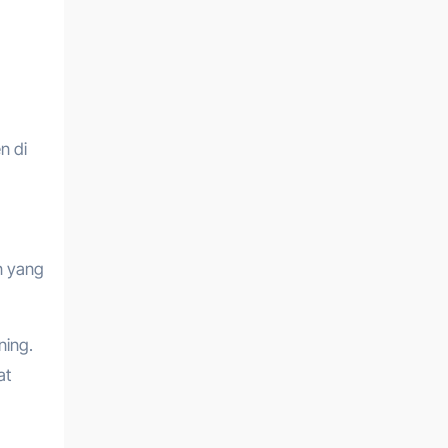
n di
n yang
ning.
at