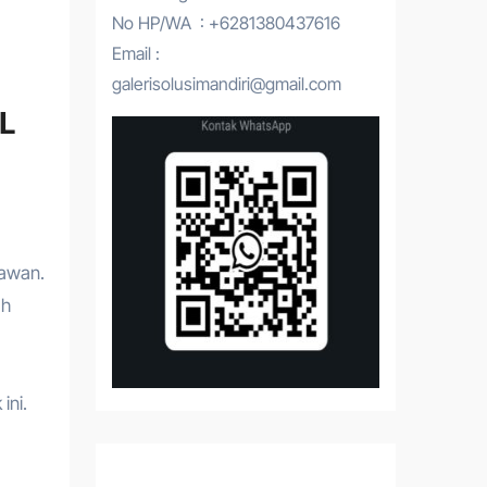
No HP/WA : +6281380437616
Email :
galerisolusimandiri@gmail.com
L
yawan.
ah
ini.