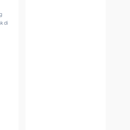
ng
k di