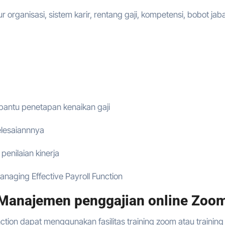
r organisasi, sistem karir, rentang gaji, kompetensi, bobot jab
 bantu penetapan kenaikan gaji
elesaiannnya
penilaian kinerja
naging Effective Payroll Function
Manajemen penggajian online Zoom
ction dapat menggunakan fasilitas training zoom atau training