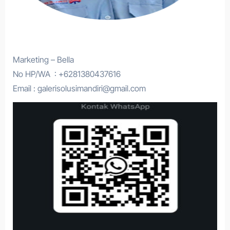
Marketing – Bella
No HP/WA : +6281380437616
Email : galerisolusimandiri@gmail.com