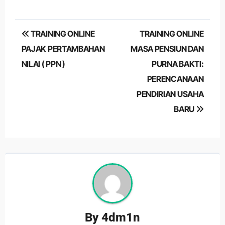
Post
TRAINING ONLINE
TRAINING ONLINE
navigation
PAJAK PERTAMBAHAN
MASA PENSIUN DAN
NILAI ( PPN )
PURNA BAKTI:
PERENCANAAN
PENDIRIAN USAHA
BARU
By
4dm1n