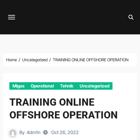
Skip
to
content
Home
Uncategorized
TRAINING ONLINE OFFSHORE OPERATION
Migas
Operational
Tehnik
Uncategorized
TRAINING ONLINE
OFFSHORE OPERATION
By
4dm1n
Oct 26, 2022