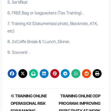
5. Sertifikat
6. FREE Bag or bagpackers (Tas Training) .
7. Training Kit (Dokumentasi photo, Blocknote, ATK,
etc)
8. 2xCoffe Break & 1 Lunch, Dinner.
9. Souvenir .
Post
TRAINING ONLINE
TRAINING ONLINE ODP
navigation
OPERASIONAL RISK
PROGRAM: IMPROVING
FOR BANKING
EFFECTIVITY AT WORK