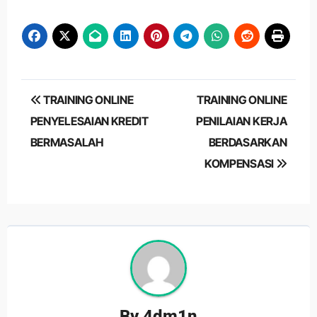
Post
TRAINING ONLINE
TRAINING ONLINE
navigation
PENYELESAIAN KREDIT
PENILAIAN KERJA
BERMASALAH
BERDASARKAN
KOMPENSASI
By
4dm1n