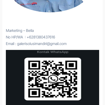
Marketing – Bella
No HP/WA : +6281380437616
Email : galerisolusimandiri@gmail.com