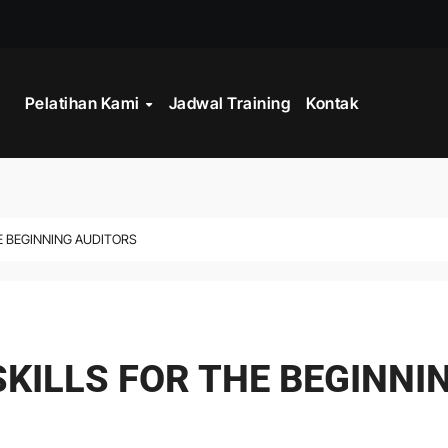
STRATEGY
INISTRASI LOGISTIK
Pelatihan Kami
Jadwal Training
Kontak
WORK
CORD MANAGEMENT COMPLIANCE
E BEGINNING AUDITORS
L AND RECORDS MANAGEMENT
ITALISASI ARSIP
ATA PROCESSING
SKILLS FOR THE BEGINNI
 PROGRAM