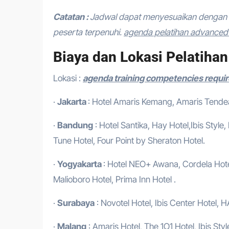
Catatan :
Jadwal dapat menyesuaikan dengan 
peserta terpenuhi.
agenda pelatihan advanced l
Biaya dan Lokasi Pelatihan
Lokasi :
agenda training competencies require
·
Jakarta
: Hotel Amaris Kemang, Amaris Tendean
·
Bandung
: Hotel Santika, Hay Hotel,Ibis Style
Tune Hotel, Four Point by Sheraton Hotel.
·
Yogyakarta
: Hotel NEO+ Awana, Cordela Hotel
Malioboro Hotel, Prima Inn Hotel .
·
Surabaya
: Novotel Hotel, Ibis Center Hotel, H
·
Malang
: Amaris Hotel, The 1O1 Hotel, Ibis Styl