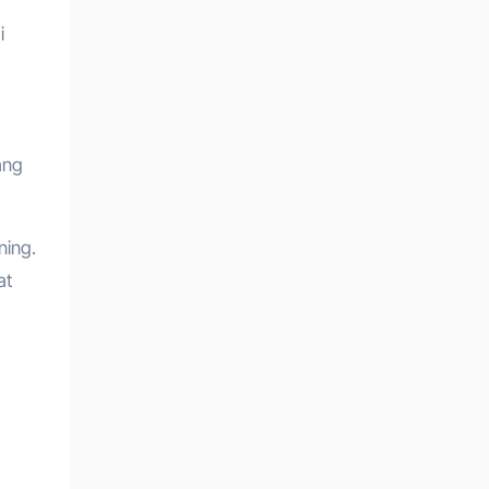
i
ang
ning.
at