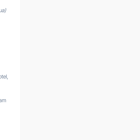
ua)
tel,
fam