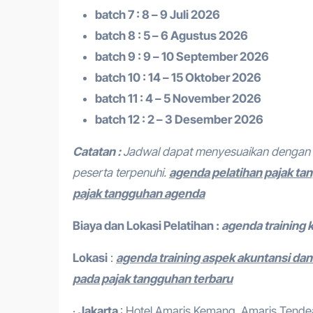
batch 7 : 8 – 9 Juli 2026
batch 8 : 5 – 6 Agustus 2026
batch 9 : 9 – 10 September 2026
batch 10 : 14 – 15 Oktober 2026
batch 11 : 4 – 5 November 2026
batch 12 : 2 – 3 Desember 2026
Catatan :
Jadwal dapat menyesuaikan dengan 
peserta terpenuhi.
agenda pelatihan pajak 
pajak tangguhan agenda
Biaya dan Lokasi Pelatihan :
agenda training 
Lokasi
:
agenda training aspek akuntansi dan
pada pajak tangguhan terbaru
·
Jakarta
: Hotel Amaris Kemang, Amaris Tendean