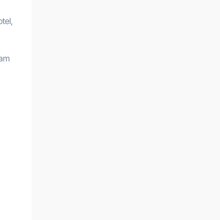
tel,
fam