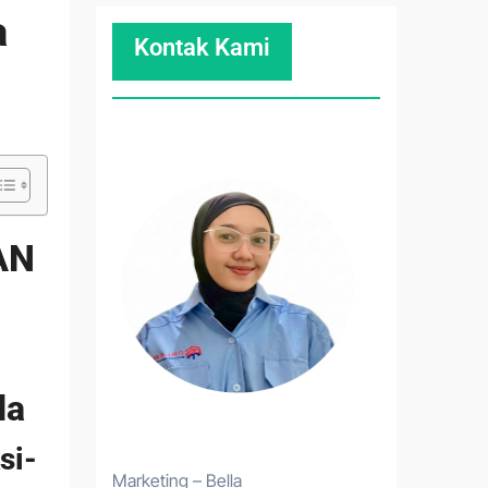
a
Kontak Kami
AN
da
si-
Marketing – Bella