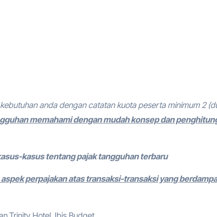
kebutuhan anda dengan catatan kuota peserta minimum 2 (d
tangguhan memahami dengan mudah konsep dan penghitun
kasus-kasus tentang pajak tangguhan terbaru
 aspek perpajakan atas transaksi-transaksi yang berdamp
,Trinity Hotel, Ibis Budget.