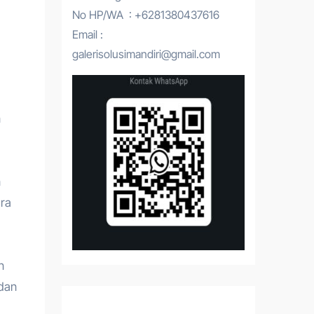
No HP/WA : +6281380437616
Email :
galerisolusimandiri@gmail.com
n
n
ara
n
dan