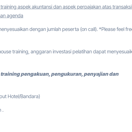
training aspek akuntansi dan aspek perpajakan atas transaksi
han agenda
 menyesuaikan dengan jumlah peserta (on call). *Please feel fre
ouse training, anggaran investasi pelatihan dapat menyesuai
training pengakuan, pengukuran, penyajian dan
mput Hotel/Bandara)
 .