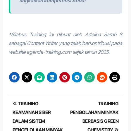
tingkatkan kompetensi Anda!
*Silabus Training ini dibuat oleh Adelina Sarah S
sebagai Content Writer yang telah berkontribusi pada
website agenda-training.com sejak tahun 2025.
Post
TRAINING
TRAINING
navigation
KEAMANAN SIBER
PENGOLAHAN MINYAK
DALAM SISTEM
BERBASIS GREEN
PENGELOLAAN MINYAK
CHEMISTRY