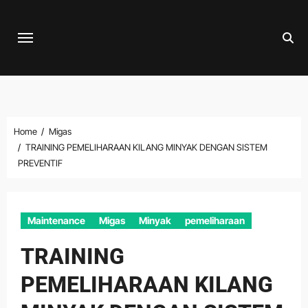
Skip
to
content
Home
Migas
TRAINING PEMELIHARAAN KILANG MINYAK DENGAN SISTEM
PREVENTIF
Maintenance
Migas
Minyak
pemeliharaan
TRAINING
PEMELIHARAAN KILANG