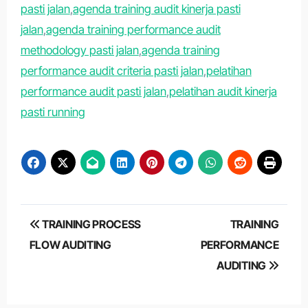
pasti jalan
,
agenda training audit kinerja pasti
jalan
,
agenda training performance audit
methodology pasti jalan
,
agenda training
performance audit criteria pasti jalan
,
pelatihan
performance audit pasti jalan
,
pelatihan audit kinerja
pasti running
Post
TRAINING PROCESS
TRAINING
navigation
FLOW AUDITING
PERFORMANCE
AUDITING