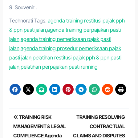
9. Souvenir .
Technorati Tags:
agenda training restitusi pajak pph
& ppn pasti jalan
,
agenda training perpajakan pasti
jalan
,
agenda training pemeriksaan pajak pasti
jalan
,
agenda training prosedur pemeriksaan pajak
pasti jalan
,
pelatihan restitusi pajak pph & ppn pasti
jalan
,
pelatihan perpajakan pasti running
Post
TRAINING RISK
TRAINING RESOLVING
navigation
MANAGEMENT & LEGAL
CONTRACTUAL
COMPLIENCE Agenda
CLAIMS AND DISPUTES