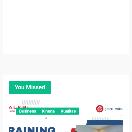
You Missed
Business
Kinerja
Kualitas