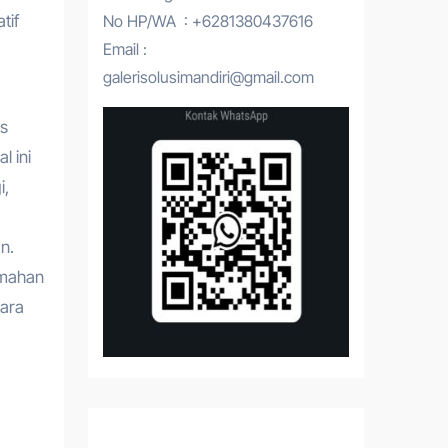
tif
No HP/WA : +6281380437616
Email :
galerisolusimandiri@gmail.com
as
l ini
i,
n.
emahan
cara