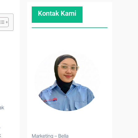
Kontak Kami
ak
,
k
Marketing – Bella