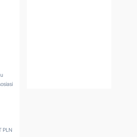
au
osiasi
PT PLN