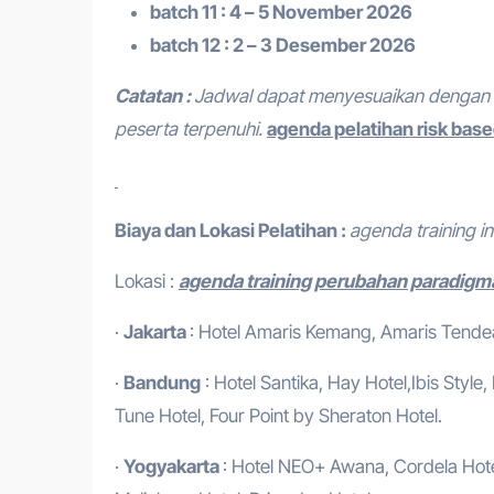
batch 11 : 4 – 5 November 2026
batch 12 : 2 – 3 Desember 2026
Catatan :
Jadwal dapat menyesuaikan dengan 
peserta terpenuhi.
agenda pelatihan risk base
Biaya dan Lokasi Pelatihan :
agenda training in
Lokasi :
agenda training perubahan paradigma 
·
Jakarta
: Hotel Amaris Kemang, Amaris Tendean
·
Bandung
: Hotel Santika, Hay Hotel,Ibis Style
Tune Hotel, Four Point by Sheraton Hotel.
·
Yogyakarta
: Hotel NEO+ Awana, Cordela Hotel