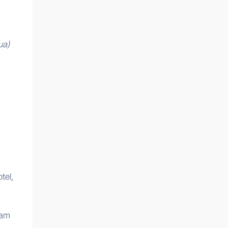
ua)
tel,
fam