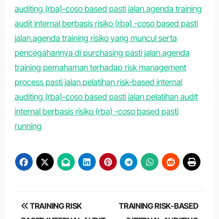
auditing (rba)-coso based pasti jalan
,
agenda training
audit internal berbasis risiko (rba) -coso based pasti
jalan
,
agenda training risiko yang muncul serta
pencegahannya di purchasing pasti jalan
,
agenda
training pemahaman terhadap risk management
process pasti jalan
,
pelatihan risk-based internal
auditing (rba)-coso based pasti jalan
,
pelatihan audit
internal berbasis risiko (rba) -coso based pasti
running
Post
TRAINING RISK
TRAINING RISK-BASED