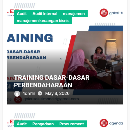
Audit
Audit Internal
manajemen
manajemen keuangan bisnis
TRAINING DASAR-DASAR
PERBENDAHARAAN
4dm1n
May 8, 2026
Audit
Pengadaan
Procurement