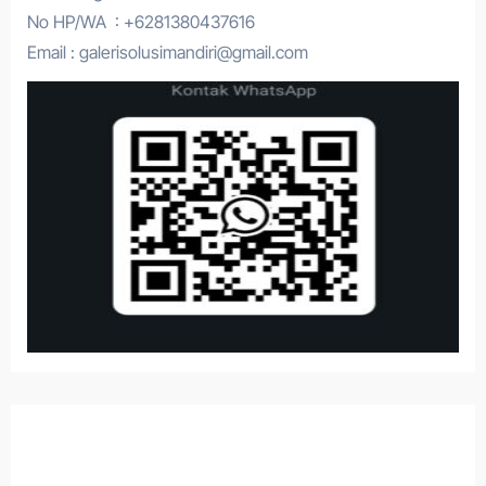
No HP/WA : +6281380437616
Email : galerisolusimandiri@gmail.com