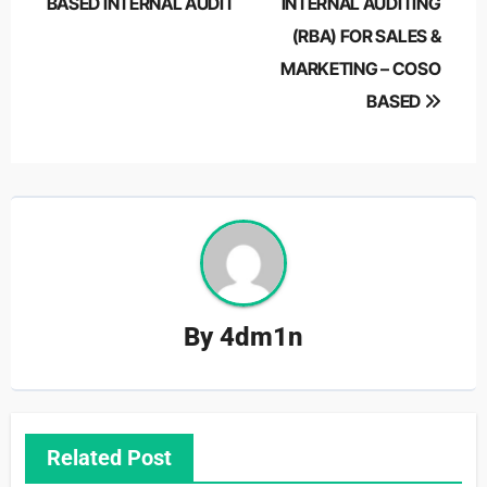
navigation
BASED INTERNAL AUDIT
INTERNAL AUDITING
(RBA) FOR SALES &
MARKETING – COSO
BASED
By
4dm1n
Related Post