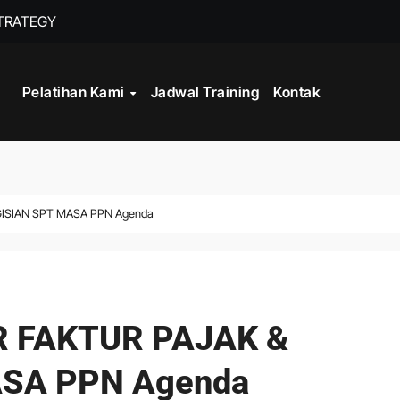
STRATEGY
INISTRASI LOGISTIK
Pelatihan Kami
Jadwal Training
Kontak
WORK
CORD MANAGEMENT COMPLIANCE
L AND RECORDS MANAGEMENT
ISIAN SPT MASA PPN Agenda
ITALISASI ARSIP
ATA PROCESSING
R FAKTUR PAJAK &
SA PPN Agenda