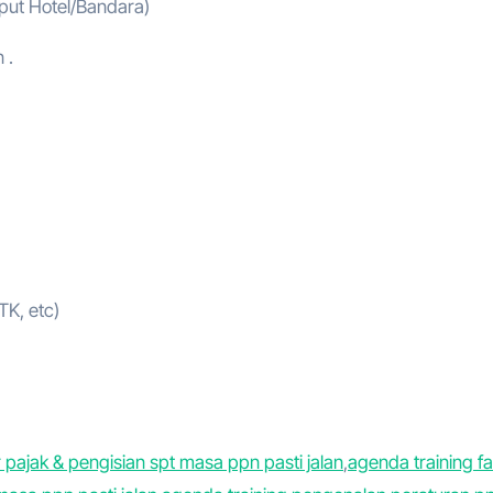
mput Hotel/Bandara)
 .
TK, etc)
 pajak & pengisian spt masa ppn pasti jalan
,
agenda training fa