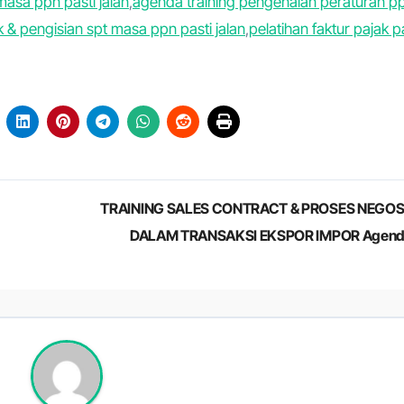
masa ppn pasti jalan
,
agenda training pengenalan peraturan p
k & pengisian spt masa ppn pasti jalan
,
pelatihan faktur pajak p
TRAINING SALES CONTRACT & PROSES NEGOS
DALAM TRANSAKSI EKSPOR IMPOR Agen