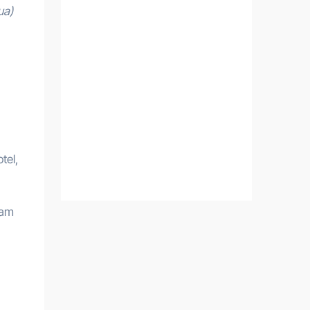
ua)
tel,
fam