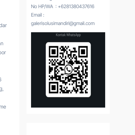
No HP/WA : +6281380437616
Email :
galerisolusimandiri@gmail.com
dar
an
por
6
g,
sme