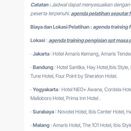
Catatan :
Jadwal dapat menyesuaikan dengan 
peserta terpenuhi.
agenda pelatihan seputar 
Biaya dan Lokasi Pelatihan :
agenda training f
Lokasi
:
agenda training pengisian spt masa 
·
Jakarta
: Hotel Amaris Kemang, Amaris Tendean
·
Bandung
: Hotel Santika, Hay Hotel,Ibis Style
Tune Hotel, Four Point by Sheraton Hotel.
·
Yogyakarta
: Hotel NEO+ Awana, Cordela Hotel
Malioboro Hotel, Prima Inn Hotel .
·
Surabaya
: Novotel Hotel, Ibis Center Hotel, H
·
Malang
: Amaris Hotel, The 1O1 Hotel, Ibis Styl