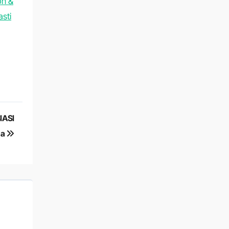
pn &
asti
IASI
da