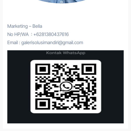
Marketing – Bella
No HP/WA : +6281380437616
Email : galerisolusimandiri@gmail.com