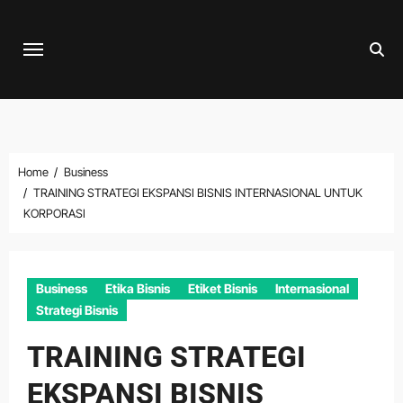
Skip
to
content
Home
Business
TRAINING STRATEGI EKSPANSI BISNIS INTERNASIONAL UNTUK
KORPORASI
Business
Etika Bisnis
Etiket Bisnis
Internasional
Strategi Bisnis
TRAINING STRATEGI
EKSPANSI BISNIS