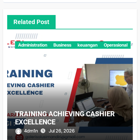
Related Post
Administration
Business
keuangan
Operasional
TRAINING ACHIEVING CASHIER
EXCELLENCE
4dm1n
Jul 26, 2026