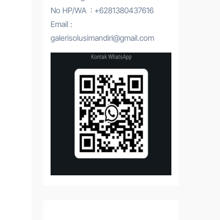
No HP/WA : +6281380437616
Email :
galerisolusimandiri@gmail.com