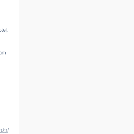
tel,
fam
akai