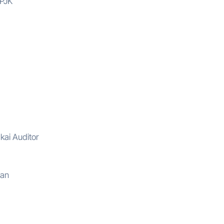
PPJK
kai Auditor
nan