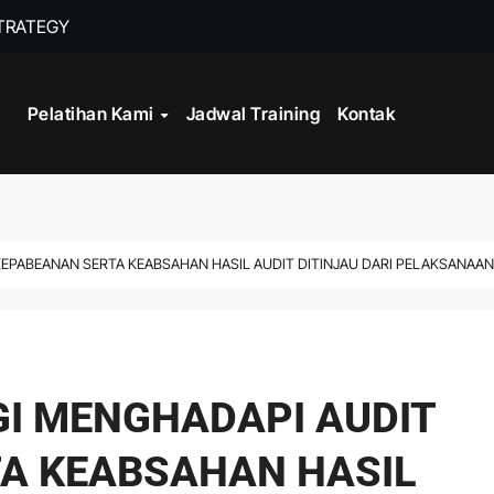
STRATEGY
INISTRASI LOGISTIK
Pelatihan Kami
Jadwal Training
Kontak
WORK
CORD MANAGEMENT COMPLIANCE
L AND RECORDS MANAGEMENT
KEPABEANAN SERTA KEABSAHAN HASIL AUDIT DITINJAU DARI PELAKSANAAN
ITALISASI ARSIP
ATA PROCESSING
GI MENGHADAPI AUDIT
A KEABSAHAN HASIL