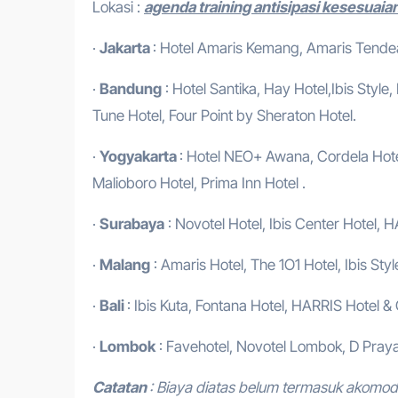
Lokasi :
agenda training antisipasi kesesuaia
·
Jakarta
: Hotel Amaris Kemang, Amaris Tendean
·
Bandung
: Hotel Santika, Hay Hotel,Ibis Style
Tune Hotel, Four Point by Sheraton Hotel.
·
Yogyakarta
: Hotel NEO+ Awana, Cordela Hotel
Malioboro Hotel, Prima Inn Hotel .
·
Surabaya
: Novotel Hotel, Ibis Center Hotel, H
·
Malang
: Amaris Hotel, The 1O1 Hotel, Ibis Styl
·
Bali
: Ibis Kuta, Fontana Hotel, HARRIS Hotel &
·
Lombok
: Favehotel, Novotel Lombok, D Praya
Catatan
: Biaya diatas belum termasuk akomo