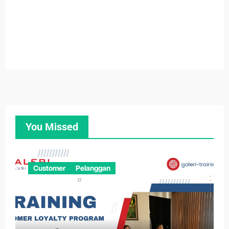
You Missed
Customer
Pelanggan