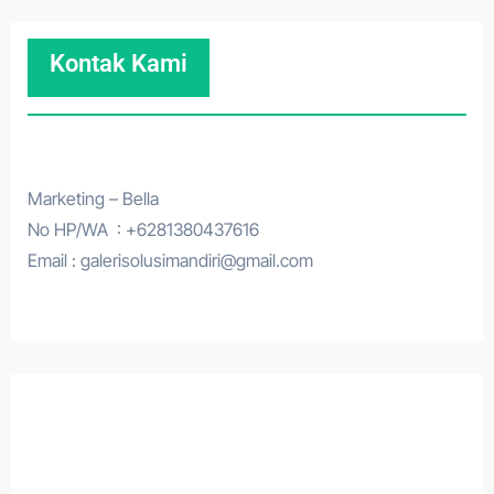
Kontak Kami
Marketing – Bella
No HP/WA : +6281380437616
Email : galerisolusimandiri@gmail.com