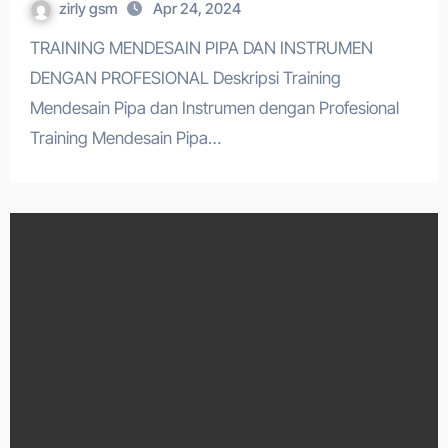
zirly gsm
Apr 24, 2024
TRAINING MENDESAIN PIPA DAN INSTRUMEN
DENGAN PROFESIONAL Deskripsi Training
Mendesain Pipa dan Instrumen dengan Profesional
Training Mendesain Pipa…