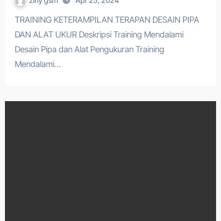
zirly gsm
Apr 25, 2024
TRAINING KETERAMPILAN TERAPAN DESAIN PIPA
DAN ALAT UKUR Deskripsi Training Mendalami
Desain Pipa dan Alat Pengukuran Training
Mendalami…