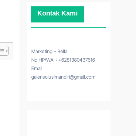
Kontak Kami
Marketing – Bella
No HP/WA : +6281380437616
Email :
galerisolusimandiri@gmail.com
N