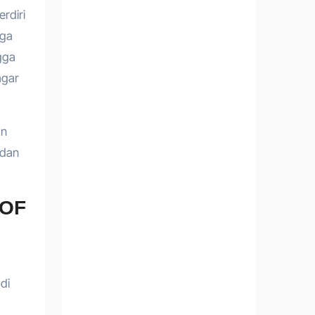
rdiri
gga
gga
agar
an
 dan
 OF
di