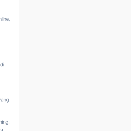
line,
di
 yang
ning.
at