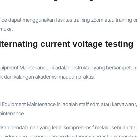
ce dapat menggunakan fasilitas training zoom atau training on
p muka.
ernating current voltage testing
Equipment Maintenance ini adalah instruktur yang berkompeten 
ik dari kalangan akademisi maupun praktisi.
cal Equipment Maintenance ini adalah staff sdm atau karyawan
Maintenance
hkan pendalaman yang lebih komprehensif melalui sebuah trai
provider yang berpengalaman di bidangnya agar tidak membu