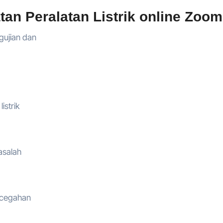
an Peralatan Listrik online Zoom
ngujian dan
istrik
asalah
encegahan