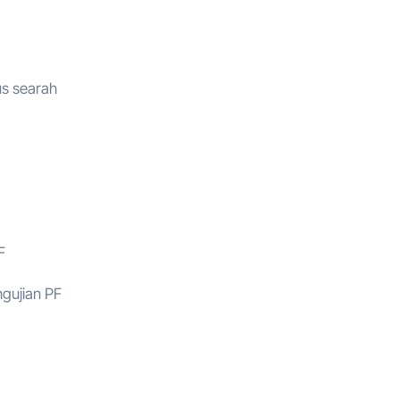
us searah
F
gujian PF