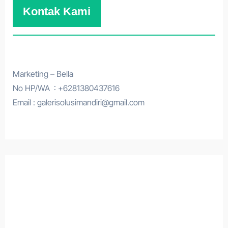
Kontak Kami
Marketing – Bella
No HP/WA : +6281380437616
Email : galerisolusimandiri@gmail.com