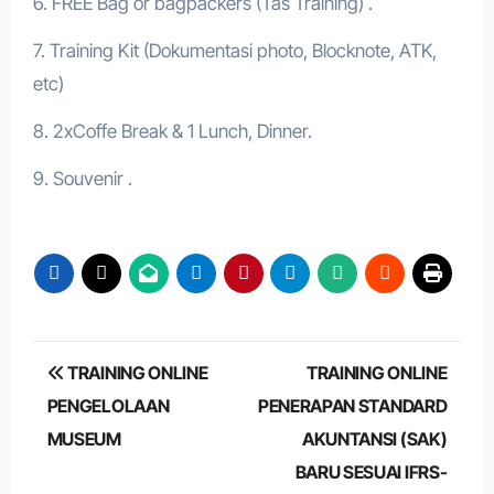
6. FREE Bag or bagpackers (Tas Training) .
7. Training Kit (Dokumentasi photo, Blocknote, ATK,
etc)
8. 2xCoffe Break & 1 Lunch, Dinner.
9. Souvenir .
Post
TRAINING ONLINE
TRAINING ONLINE
navigation
PENGELOLAAN
PENERAPAN STANDARD
MUSEUM
AKUNTANSI (SAK)
BARU SESUAI IFRS-