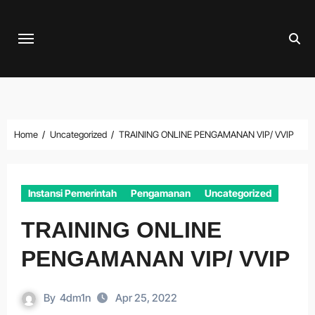
Skip
to
content
Home
Uncategorized
TRAINING ONLINE PENGAMANAN VIP/ VVIP
Instansi Pemerintah
Pengamanan
Uncategorized
TRAINING ONLINE
PENGAMANAN VIP/ VVIP
By
4dm1n
Apr 25, 2022