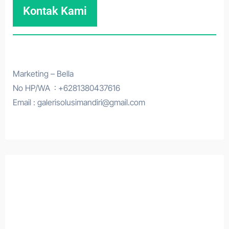
Kontak Kami
Marketing – Bella
No HP/WA : +6281380437616
Email : galerisolusimandiri@gmail.com