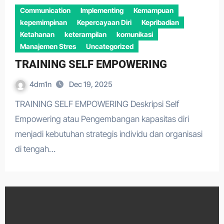
Communication
Implementing
Kemampuan
kepemimpinan
Kepercayaan Diri
Kepribadian
Ketahanan
keterampilan
komunikasi
Manajemen Stres
Uncategorized
TRAINING SELF EMPOWERING
4dm1n
Dec 19, 2025
TRAINING SELF EMPOWERING Deskripsi Self
Empowering atau Pengembangan kapasitas diri
menjadi kebutuhan strategis individu dan organisasi
di tengah…