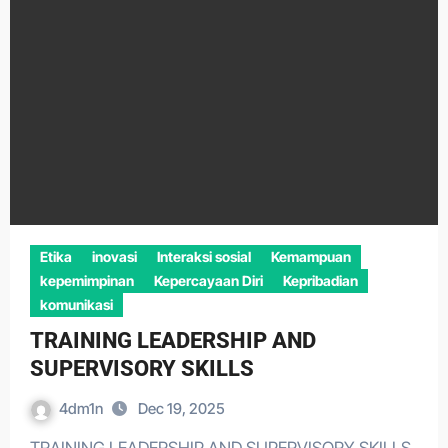
Etika
inovasi
Interaksi sosial
Kemampuan
kepemimpinan
Kepercayaan Diri
Kepribadian
komunikasi
TRAINING LEADERSHIP AND
SUPERVISORY SKILLS
4dm1n
Dec 19, 2025