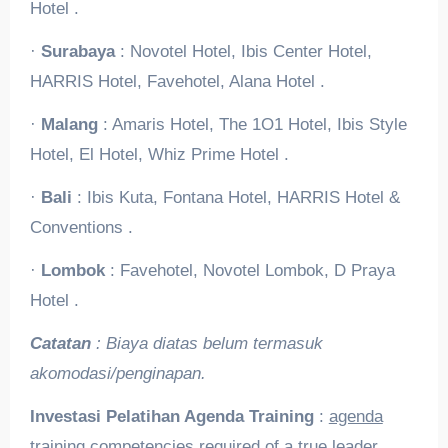
Hotel .
·
Surabaya
: Novotel Hotel, Ibis Center Hotel,
HARRIS Hotel, Favehotel, Alana Hotel .
·
Malang
: Amaris Hotel, The 1O1 Hotel, Ibis Style
Hotel, El Hotel, Whiz Prime Hotel .
·
Bali
: Ibis Kuta, Fontana Hotel, HARRIS Hotel &
Conventions .
·
Lombok
: Favehotel, Novotel Lombok, D Praya
Hotel .
Catatan
: Biaya diatas belum termasuk
akomodasi/penginapan.
Investasi Pelatihan Agenda Training
:
agenda
training competencies required of a true leader