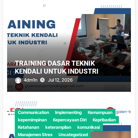
TRAINING DASAR TEKNIK
KENDALI UNTUK INDUSTRI
4dm1n
Jul 12, 2026
Communication
Implementing
Kemampuan
kepemimpinan
Kepercayaan Diri
Kepribadian
Ketahanan
keterampilan
komunikasi
Manajemen Stres
Uncategorized