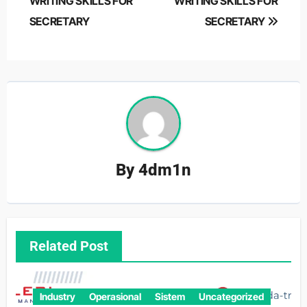
navigation
WRITING SKILLS FOR
WRITING SKILLS FOR
SECRETARY
SECRETARY
By
4dm1n
Related Post
Industry
Operasional
Sistem
Uncategorized