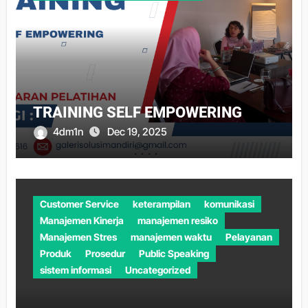
TRAINING SELF EMPOWERING
4dm1n
Dec 19, 2025
Customer Service
keterampilan
komunikasi
Manajemen Kinerja
manajemen resiko
Manajemen Stres
manajemen waktu
Pelayanan
Produk
Prosedur
Public Speaking
sistem informasi
Uncategorized