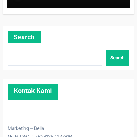
Search
Search
Kontak Kami
Marketing – Bella
No HP/WA : +6281380437616