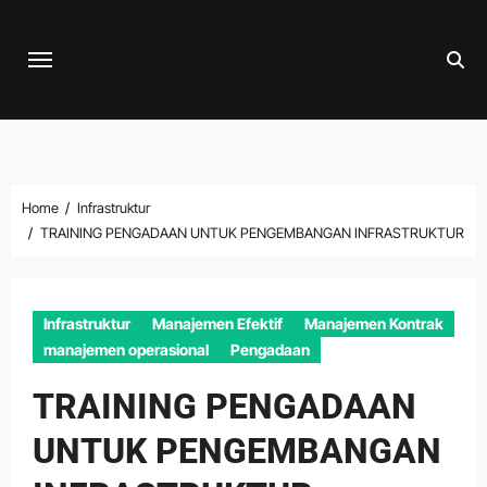
Skip
to
content
Home
Infrastruktur
TRAINING PENGADAAN UNTUK PENGEMBANGAN INFRASTRUKTUR
Infrastruktur
Manajemen Efektif
Manajemen Kontrak
manajemen operasional
Pengadaan
TRAINING PENGADAAN
UNTUK PENGEMBANGAN