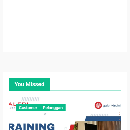
You Missed
Customer
Pelanggan