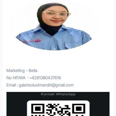
Marketing – Bella
No HP/WA : +6281380437616
Email : galerisolusimandiri@gmail.com