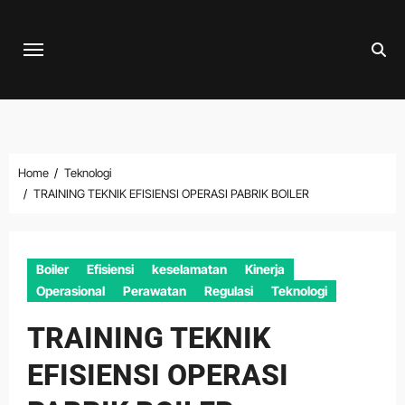
Skip
to
content
Home
Teknologi
TRAINING TEKNIK EFISIENSI OPERASI PABRIK BOILER
Boiler
Efisiensi
keselamatan
Kinerja
Operasional
Perawatan
Regulasi
Teknologi
TRAINING TEKNIK
EFISIENSI OPERASI