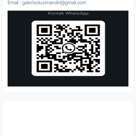
Email : galerisolusimandiri@gmail.com