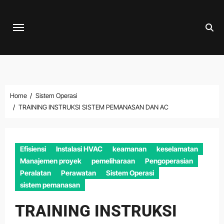
Skip
to
content
Home
Sistem Operasi
TRAINING INSTRUKSI SISTEM PEMANASAN DAN AC
Efisiensi
Instalasi HVAC
keamanan
keselamatan
Manajemen proyek
pemeliharaan
Pengoperasian
Peralatan
Perawatan
Sistem Operasi
sistem pemanasan
TRAINING INSTRUKSI