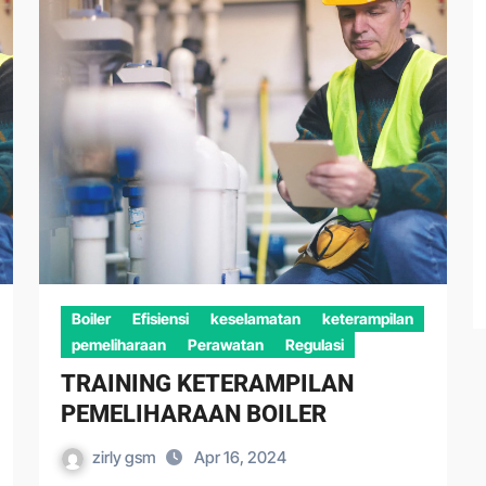
Boiler
Efisiensi
keselamatan
keterampilan
pemeliharaan
Perawatan
Regulasi
TRAINING KETERAMPILAN
PEMELIHARAAN BOILER
zirly gsm
Apr 16, 2024