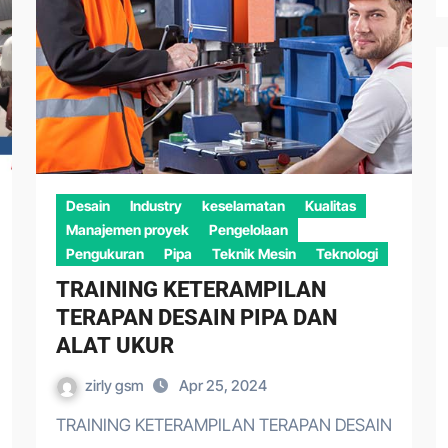
Desain
Industry
keselamatan
Kualitas
Manajemen proyek
Pengelolaan
Pengukuran
Pipa
Teknik Mesin
Teknologi
TRAINING KETERAMPILAN
TERAPAN DESAIN PIPA DAN
ALAT UKUR
zirly gsm
Apr 25, 2024
TRAINING KETERAMPILAN TERAPAN DESAIN