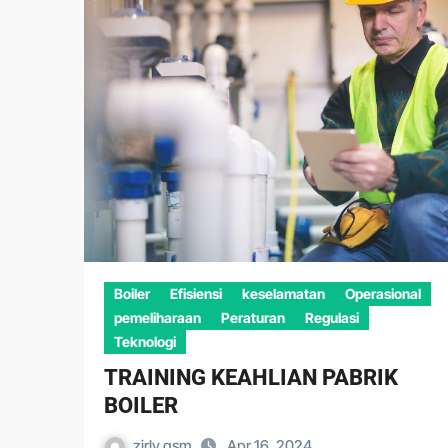
Boiler
Efisiensi
keselamatan
Operasional
pemeliharaan
Peraturan
Regulasi
Teknologi
TRAINING KEAHLIAN PABRIK
BOILER
zirly gsm
Apr 16, 2024