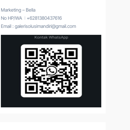
Marketing – Bella
No HP/WA : +6281380437616
Email : galerisolusimandiri@gmail.com