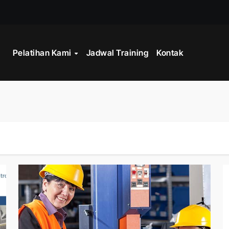
STRATEGY
Pelatihan Kami
Jadwal Training
Kontak
INISTRASI LOGISTIK
WORK
CORD MANAGEMENT COMPLIANCE
L AND RECORDS MANAGEMENT
ITALISASI ARSIP
ATA PROCESSING
 PROGRAM