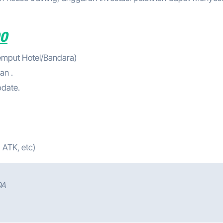
00
jemput Hotel/Bandara)
an .
pdate.
 ATK, etc)
DA