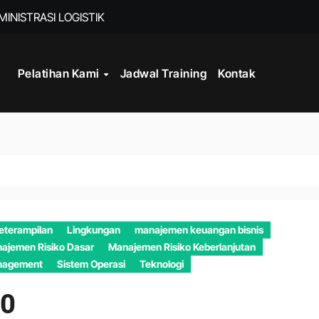
INISTRASI LOGISTIK
Pelatihan Kami
Jadwal Training
Kontak
WORK
CORD MANAGEMENT COMPLIANCE
L AND RECORDS MANAGEMENT
ITALISASI ARSIP
ATA PROCESSING
eterampilan
Lingkungan
manajemen keuangan bisnis
DAN DOKUMEN PERUSAHAAN
ajemen Risiko Dasar
Manajemen Risiko Keberlanjutan
nagement
Sistem Operasi
Teknologi
STRATEGY
00