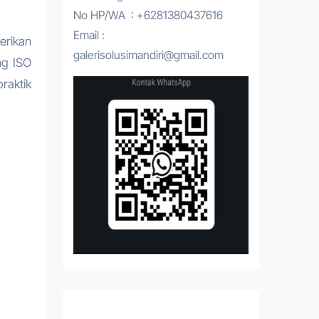
No HP/WA : +6281380437616
Email :
erikan
galerisolusimandiri@gmail.com
ng ISO
raktik