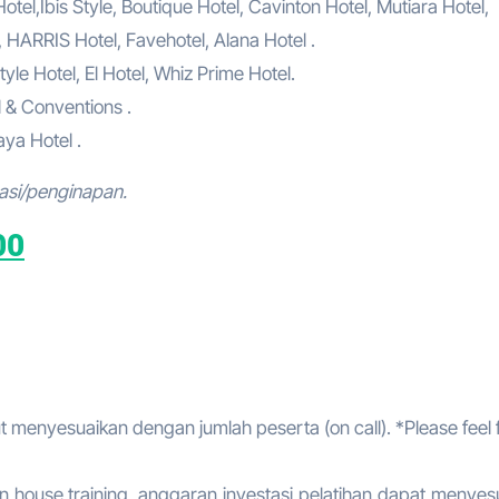
el,Ibis Style, Boutique Hotel, Cavinton Hotel, Mutiara Hotel,
, HARRIS Hotel, Favehotel, Alana Hotel .
tyle Hotel, El Hotel, Whiz Prime Hotel.
l & Conventions .
ya Hotel .
asi/penginapan.
00
t menyesuaikan dengan jumlah peserta (on call). *Please feel 
 house training, anggaran investasi pelatihan dapat menyes