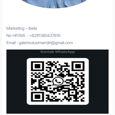
Marketing – Bella
No HP/WA : +6281380437616
Email : galerisolusimandiri@gmail.com