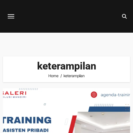
Skip
to
content
keterampilan
Home
keterampilan