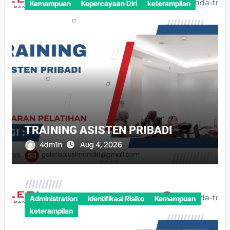
Kemampuan
Kepercayaan Diri
keterampilan
TRAINING ASISTEN PRIBADI
4dm1n
Aug 4, 2026
Administration
Identifikasi Risiko
Kemampuan
keterampilan