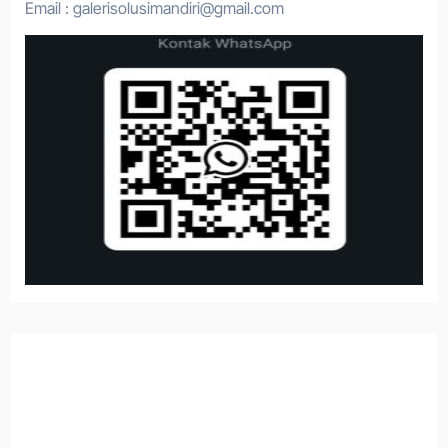
Email : galerisolusimandiri@gmail.com