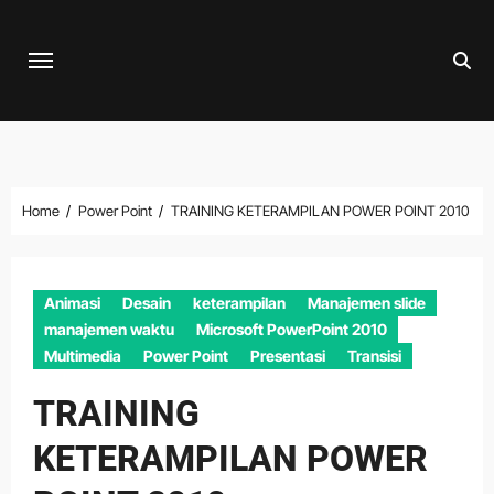
Skip
to
content
Home
Power Point
TRAINING KETERAMPILAN POWER POINT 2010
Animasi
Desain
keterampilan
Manajemen slide
manajemen waktu
Microsoft PowerPoint 2010
Multimedia
Power Point
Presentasi
Transisi
TRAINING
KETERAMPILAN POWER