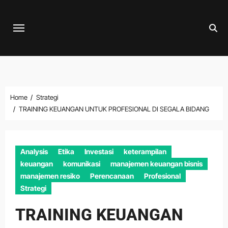
Skip
to
content
Home
Strategi
TRAINING KEUANGAN UNTUK PROFESIONAL DI SEGALA BIDANG
Analysis
Etika
Investasi
keterampilan
keuangan
komunikasi
manajemen keuangan bisnis
manajemen resiko
Perencanaan
Profesional
Strategi
TRAINING KEUANGAN