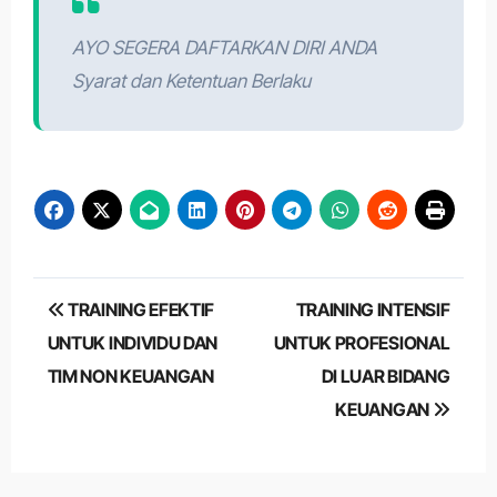
AYO SEGERA DAFTARKAN DIRI ANDA
Syarat dan Ketentuan Berlaku
Post
TRAINING EFEKTIF
TRAINING INTENSIF
navigation
UNTUK INDIVIDU DAN
UNTUK PROFESIONAL
TIM NON KEUANGAN
DI LUAR BIDANG
KEUANGAN