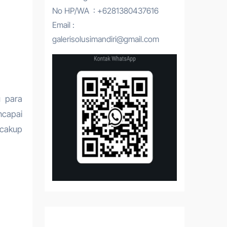
No HP/WA : +6281380437616
Email :
galerisolusimandiri@gmail.com
u para
ncapai
ncakup