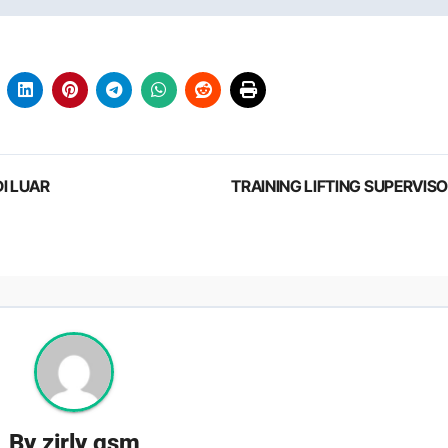
I LUAR
TRAINING LIFTING SUPERVIS
By
zirly gsm