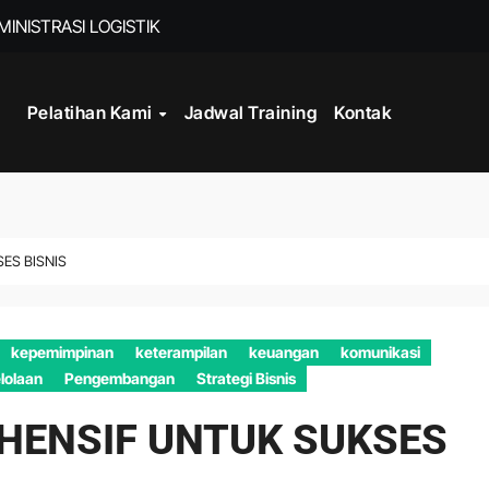
INISTRASI LOGISTIK
Pelatihan Kami
Jadwal Training
Kontak
WORK
CORD MANAGEMENT COMPLIANCE
L AND RECORDS MANAGEMENT
ITALISASI ARSIP
ES BISNIS
ATA PROCESSING
kepemimpinan
keterampilan
keuangan
komunikasi
DAN DOKUMEN PERUSAHAAN
lolaan
Pengembangan
Strategi Bisnis
STRATEGY
HENSIF UNTUK SUKSES