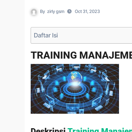
By
zirly gsm
Oct 31, 2023
Daftar Isi
TRAINING MANAJEM
Deskripsi
Training Manaje