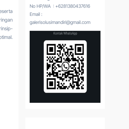
No HP/WA : +6281380437616
eserta
Email :
ringan
galerisolusimandiri@gmail.com
insip-
timal.