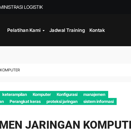
INISTRASI LOGISTIK
Pelatihan Kami
Jadwal Training
Kontak
WORK
CORD MANAGEMENT COMPLIANCE
L AND RECORDS MANAGEMENT
ITALISASI ARSIP
N KOMPUTER
ATA PROCESSING
keterampilan
Komputer
Konfigurasi
manajemen
DAN DOKUMEN PERUSAHAAN
an
Perangkat keras
proteksi jaringan
sistem informasi
STRATEGY
EMEN JARINGAN KOMPUT