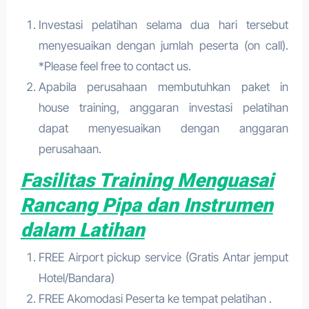
Investasi pelatihan selama dua hari tersebut
menyesuaikan dengan jumlah peserta (on call).
*Please feel free to contact us.
Apabila perusahaan membutuhkan paket in
house training, anggaran investasi pelatihan
dapat menyesuaikan dengan anggaran
perusahaan.
Fasilitas Training Menguasai
Rancang Pipa dan Instrumen
dalam Latihan
FREE Airport pickup service (Gratis Antar jemput
Hotel/Bandara)
FREE Akomodasi Peserta ke tempat pelatihan .