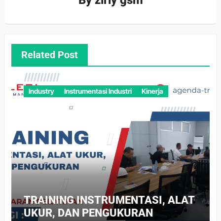
Related Post
Industry
Instrumentasi Industri
Kinerja
TRAINING INSTRUMENTASI, ALAT
UKUR, DAN PENGUKURAN