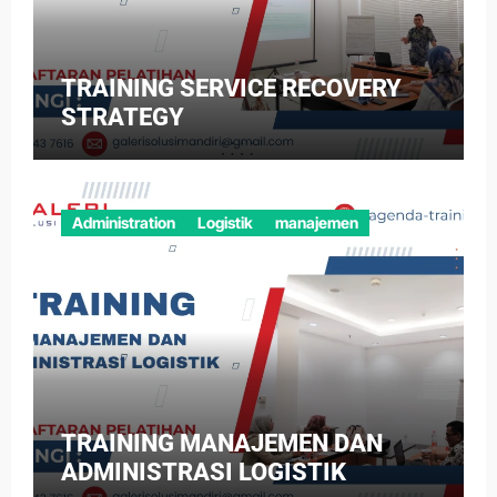
TRAINING SERVICE RECOVERY
STRATEGY
Administration
Logistik
manajemen
TRAINING MANAJEMEN DAN
ADMINISTRASI LOGISTIK