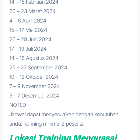
14 – 16 Februari 2024
20 – 23 Maret 2024
4 – 6 April 2024
15 – 17 Mei 2024
26 – 28 Juni 2024
17 – 19 Juli 2024
14 – 16 Agustus 2024
25 – 27 September 2024
10 – 12 Oktober 2024
7 – 9 November 2024
5 – 7 Desember 2024
NOTED
Jadwal dapat menyesuaikan dengan kebutuhan
anda. Running minimal 2 peserta
Lokasi Training Menguasai