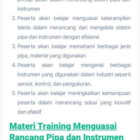
instrumen
Peserta akan belajar menguasai keterampilan
teknis dalam merancang dan mengelola sistem
pipa dan instrumen dengan efisiensi
Peserta akan belajar memahami berbagai jenis
pipa, material yang digunakan
Peserta akan belajar mengenal berbagai
instrumen yang digunakan dalam industri seperti
sensor, kontrol, dan pengukuran.
Peserta akan belajar meningkatkan kemampuan
peserta dalam merancang solusi yang inovatif
dan efektif
Materi Training Menguasai
Rancang Pipa dan Instrumen