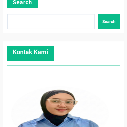
Search
Search
Kontak Kami