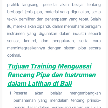
praktik langsung, peserta akan belajar tentang
berbagai jenis pipa, material yang digunakan, serta
teknik pemilihan dan penempatan yang tepat. Selain
itu, mereka akan dipandu dalam memahami beragam
instrumen yang digunakan dalam industri seperti
sensor, kontrol, dan pengukuran, serta cara
mengintegrasikannya dengan sistem pipa secara
optimal.
Tujuan Training Menguasai
Rancang Pipa dan Instrumen
dalam Latihan di Bali
Peserta akan belajar mengembangkan
pemahaman yang mendalam tentang prinsip-
prinsip dasar dalam merancang sistem pipa dan