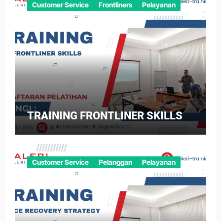
Customer Service
Frontliners
Pelayanan
TRAINING FRONTLINER SKILLS
Customer Service
Pelanggan
Pelayanan