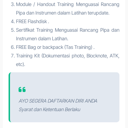
Module / Handout Training Menguasai Rancang
Pipa dan Instrumen dalam Latihan terupdate.
FREE Flashdisk .
Sertifikat Training Menguasai Rancang Pipa dan
Instrumen dalam Latihan.
FREE Bag or backpack (Tas Training) .
Training Kit (Dokumentasi photo, Blocknote, ATK,
etc).
AYO SEGERA DAFTARKAN DIRI ANDA
Syarat dan Ketentuan Berlaku