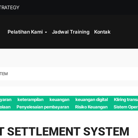
STRATEGY
INISTRASI LOGISTIK
Pelatihan Kami
Jadwal Training
Kontak
WORK
CORD MANAGEMENT COMPLIANCE
L AND RECORDS MANAGEMENT
STEM
ITALISASI ARSIP
ATA PROCESSING
yaran
keterampilan
keuangan
keuangan digital
Kliring trans
olaan
Penyelesaian pembayaran
Risiko Keuangan
Sistem Oper
T SETTLEMENT SYSTEM