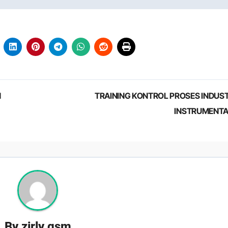
N
TRAINING KONTROL PROSES INDUST
INSTRUMENT
By
zirly gsm