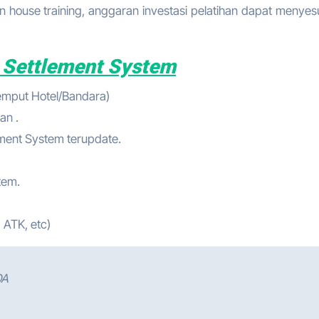
 house training, anggaran investasi pelatihan dapat menyes
 Settlement System
jemput Hotel/Bandara)
an .
ment System terupdate.
tem.
 ATK, etc)
DA