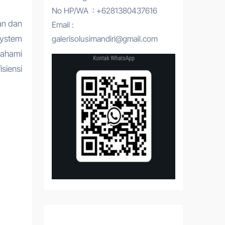
No HP/WA : +6281380437616
an dan
Email :
System
galerisolusimandiri@gmail.com
ahami
siensi