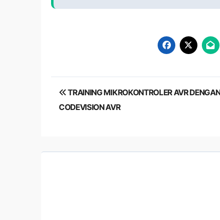
Post
TRAINING MIKROKONTROLER AVR DENGA
navigation
CODEVISION AVR