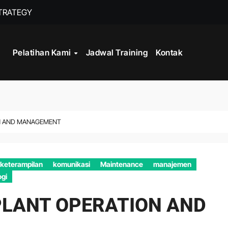
STRATEGY
INISTRASI LOGISTIK
Pelatihan Kami
Jadwal Training
Kontak
WORK
CORD MANAGEMENT COMPLIANCE
L AND RECORDS MANAGEMENT
ON AND MANAGEMENT
ITALISASI ARSIP
ATA PROCESSING
keterampilan
komunikasi
Maintenance
manajemen
ogi
PLANT OPERATION AND