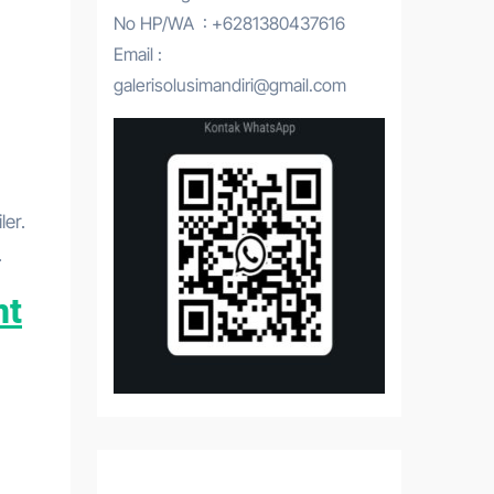
No HP/WA : +6281380437616
Email :
galerisolusimandiri@gmail.com
ler.
.
nt