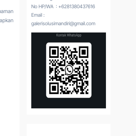
No HP/WA : +6281380437616
Email :
iapkan
galerisolusimandiri@gmail.com