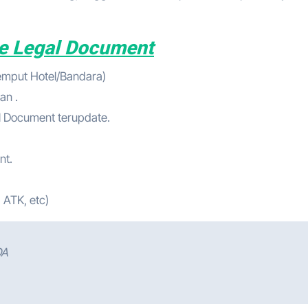
te Legal Document
jemput Hotel/Bandara)
an .
al Document terupdate.
nt.
 ATK, etc)
DA