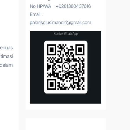
No HP/WA : +6281380437616
Email :
galerisolusimandiri@gmail.com
timasi
 dalam