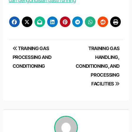
dan pengondisian pasti running
Post
TRAINING GAS
TRAINING GAS
navigation
PROCESSING AND
HANDLING,
CONDITIONING
CONDITIONING, AND
PROCESSING
FACILITIES