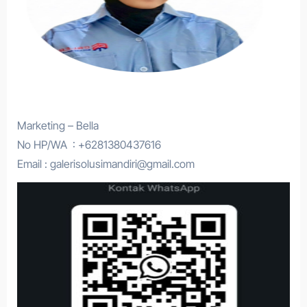
Marketing – Bella
No HP/WA : +6281380437616
Email : galerisolusimandiri@gmail.com