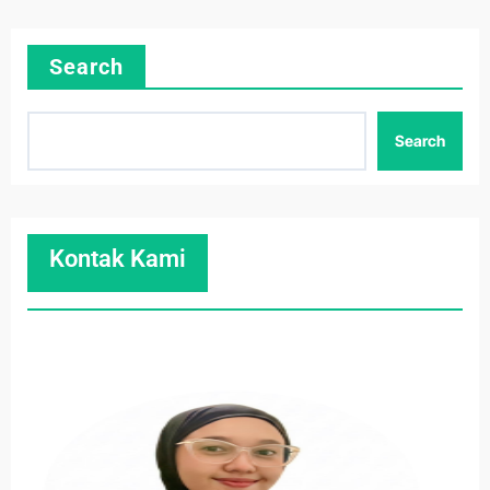
Search
Search
Kontak Kami