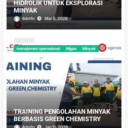
HIDROLIK UNTUK EKSPLORASI
MINYAK
4dm1n
Mar 5, 2026
manajemen operasional
Migas
Minyak
TRAINING PENGOLAHAN MINYAK
BERBASIS GREEN CHEMISTRY
4dm1n
Jan 11, 2026