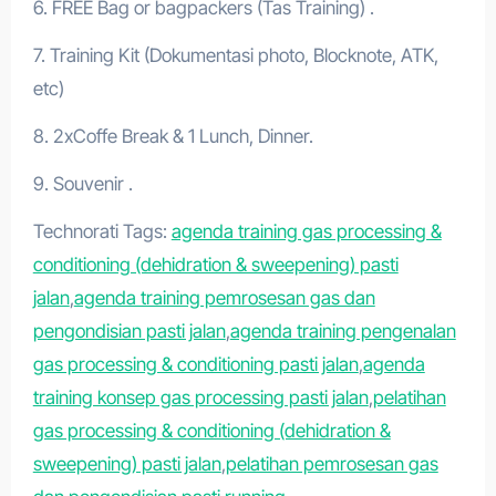
6. FREE Bag or bagpackers (Tas Training) .
7. Training Kit (Dokumentasi photo, Blocknote, ATK,
etc)
8. 2xCoffe Break & 1 Lunch, Dinner.
9. Souvenir .
Technorati Tags:
agenda training gas processing &
conditioning (dehidration & sweepening) pasti
jalan
,
agenda training pemrosesan gas dan
pengondisian pasti jalan
,
agenda training pengenalan
gas processing & conditioning pasti jalan
,
agenda
training konsep gas processing pasti jalan
,
pelatihan
gas processing & conditioning (dehidration &
sweepening) pasti jalan
,
pelatihan pemrosesan gas