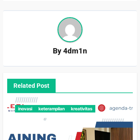
By
4dm1n
Related Post
inovasi
keterampilan
kreativitas