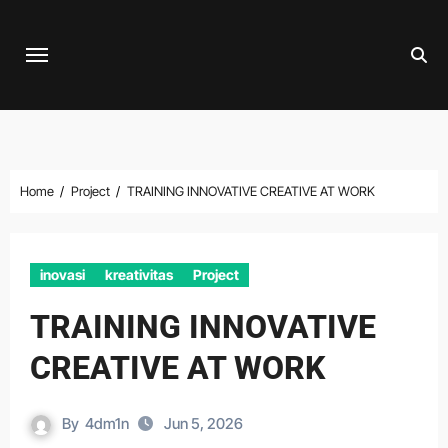
Skip
to
content
Home
Project
TRAINING INNOVATIVE CREATIVE AT WORK
inovasi
kreativitas
Project
TRAINING INNOVATIVE
CREATIVE AT WORK
By
4dm1n
Jun 5, 2026