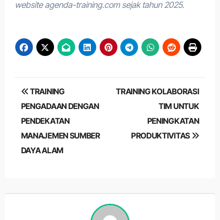
website agenda-training.com sejak tahun 2025.
Post
TRAINING
TRAINING KOLABORASI
navigation
PENGADAAN DENGAN
TIM UNTUK
PENDEKATAN
PENINGKATAN
MANAJEMEN SUMBER
PRODUKTIVITAS
DAYA ALAM