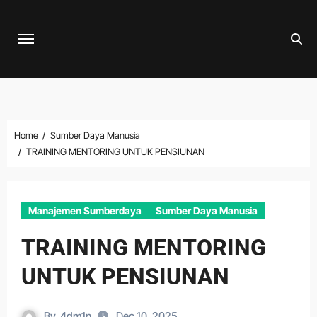
Skip
to
content
Home
Sumber Daya Manusia
TRAINING MENTORING UNTUK PENSIUNAN
Manajemen Sumberdaya
Sumber Daya Manusia
TRAINING MENTORING
UNTUK PENSIUNAN
By
4dm1n
Dec 10, 2025