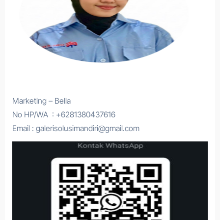
Marketing – Bella
No HP/WA : +6281380437616
Email : galerisolusimandiri@gmail.com