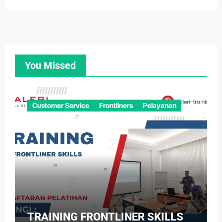
You Missed
Customer Service
Frontliners
Pelayanan
TRAINING FRONTLINER SKILLS