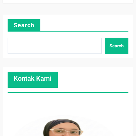
Search
Search
Kontak Kami