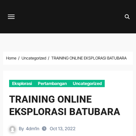
Skip
to
content
Home
Uncategorized
TRAINING ONLINE EKSPLORASI BATUBARA
Eksplorasi
Pertambangan
Uncategorized
TRAINING ONLINE
EKSPLORASI BATUBARA
By
4dm1n
Oct 13, 2022