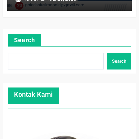
Search
Search
Kontak Kami