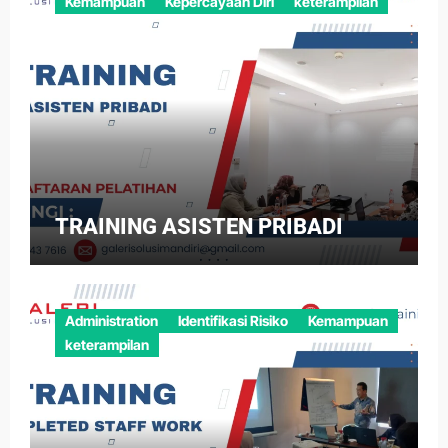
Kemampuan
Kepercayaan Diri
keterampilan
TRAINING ASISTEN PRIBADI
Administration
Identifikasi Risiko
Kemampuan
keterampilan