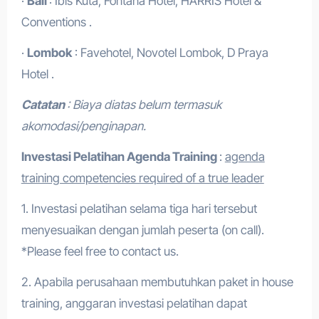
·
Bali
: Ibis Kuta, Fontana Hotel, HARRIS Hotel &
Conventions .
·
Lombok
: Favehotel, Novotel Lombok, D Praya
Hotel .
Catatan
: Biaya diatas belum termasuk
akomodasi/penginapan.
Investasi Pelatihan Agenda Training
:
agenda
training competencies required of a true leader
1. Investasi pelatihan selama tiga hari tersebut
menyesuaikan dengan jumlah peserta (on call).
*Please feel free to contact us.
2. Apabila perusahaan membutuhkan paket in house
training, anggaran investasi pelatihan dapat