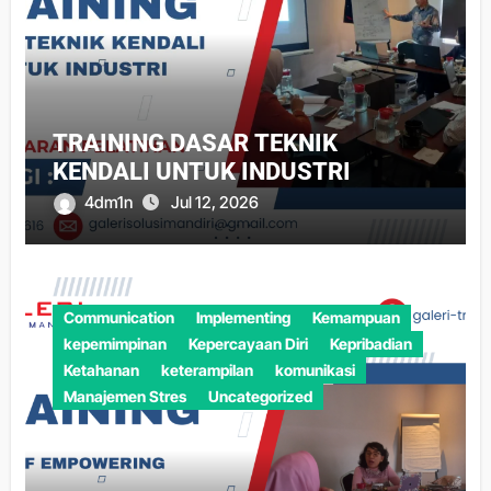
TRAINING DASAR TEKNIK
KENDALI UNTUK INDUSTRI
4dm1n
Jul 12, 2026
Communication
Implementing
Kemampuan
kepemimpinan
Kepercayaan Diri
Kepribadian
Ketahanan
keterampilan
komunikasi
Manajemen Stres
Uncategorized