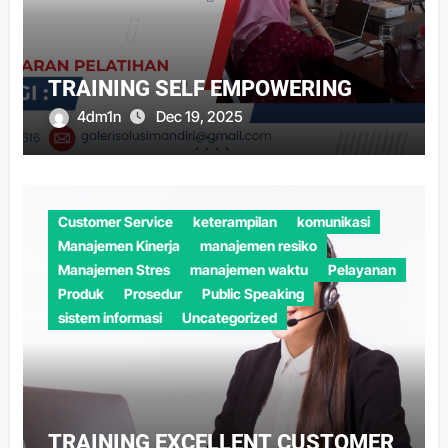
TRAINING SELF EMPOWERING
4dm1n
Dec 19, 2025
Customer Service
keterampilan
komunikasi
Manajemen Kinerja
manajemen resiko
Manajemen Stres
manajemen waktu
Pelayanan
Produk
Prosedur
Public Speaking
sistem informasi
Uncategorized
TRAINING EXCELLENT CUSTOMER