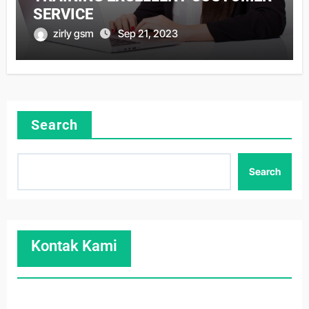
SERVICE
zirly gsm
Sep 21, 2023
Search
Search
Kontak Kami